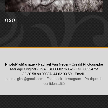
020
PhotoProMariage
- Raphaël Van Neder - Créatif Photographe
Mariage Original - TVA : BE0668276352 - Tél : 0032475/
82.30.58 ou 00337/ 44.62.30.59 - Email :
pcprodigital@gmail.com
-
Facebook
-
Instagram
-
Politique de
confidentialité