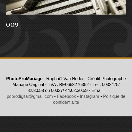
009
PhotoProMariage
- Raphaël Van Neder - Créatif Photographe
Mariage Original - TVA : BE0668276352 - Tél : 0032475/
82.30.58 ou 00337/ 44.62.30.59 - Email :
pcprodigital@gmail.com
-
Facebook
-
Instagram
-
Politique de
confidentialité