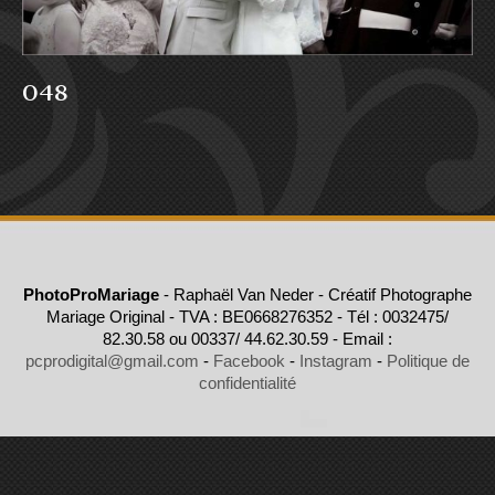
048
PhotoProMariage
- Raphaël Van Neder - Créatif Photographe
Mariage Original - TVA : BE0668276352 - Tél : 0032475/
82.30.58 ou 00337/ 44.62.30.59 - Email :
pcprodigital@gmail.com
-
Facebook
-
Instagram
-
Politique de
confidentialité