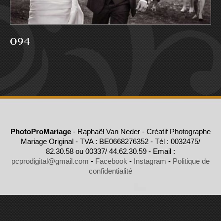
094
PhotoProMariage
- Raphaël Van Neder - Créatif Photographe
Mariage Original - TVA : BE0668276352 - Tél : 0032475/
82.30.58 ou 00337/ 44.62.30.59 - Email :
pcprodigital@gmail.com
-
Facebook
-
Instagram
-
Politique de
confidentialité