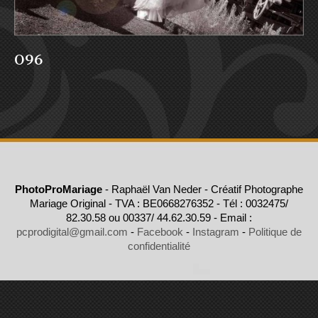
096
PhotoProMariage
- Raphaël Van Neder - Créatif Photographe
Mariage Original - TVA : BE0668276352 - Tél : 0032475/
82.30.58 ou 00337/ 44.62.30.59 - Email :
pcprodigital@gmail.com
-
Facebook
-
Instagram
-
Politique de
confidentialité