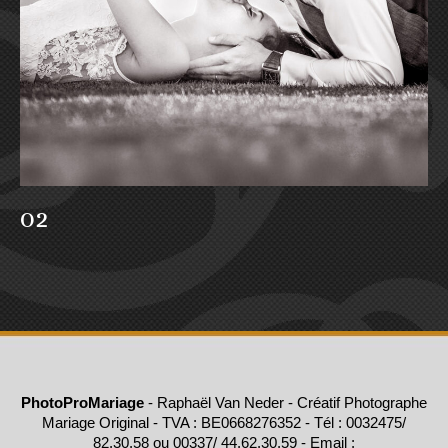
02
PhotoProMariage
- Raphaël Van Neder - Créatif Photographe
Mariage Original - TVA : BE0668276352 - Tél : 0032475/
82.30.58 ou 00337/ 44.62.30.59 - Email :