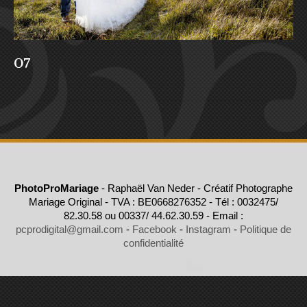
07
PhotoProMariage
- Raphaël Van Neder - Créatif Photographe
Mariage Original - TVA : BE0668276352 - Tél : 0032475/
82.30.58 ou 00337/ 44.62.30.59 - Email :
pcprodigital@gmail.com
-
Facebook
-
Instagram
-
Politique de
confidentialité