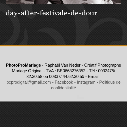
day-after-festivale-de-dour
PhotoProMariage
- Raphaël Van Neder - Créatif Photographe
Mariage Original - TVA : BE0668276352 - Tél : 0032475/
82.30.58 ou 00337/ 44.62.30.59 - Email :
pcprodigital@gmail.com
-
Facebook
-
Instagram
-
Politique de
confidentialité