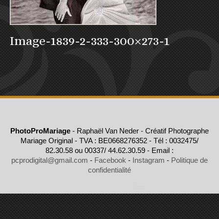
Image-1839-2-333-300×273-1
PhotoProMariage
- Raphaël Van Neder - Créatif Photographe
Mariage Original - TVA : BE0668276352 - Tél : 0032475/
82.30.58 ou 00337/ 44.62.30.59 - Email :
pcprodigital@gmail.com
-
Facebook
-
Instagram
-
Politique de
confidentialité