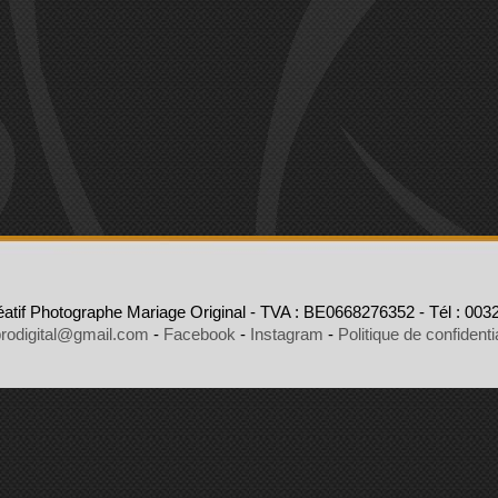
atif Photographe Mariage Original - TVA : BE0668276352 - Tél : 0032
rodigital@gmail.com
-
Facebook
-
Instagram
-
Politique de confidentia