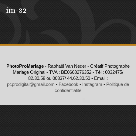
im-32
PhotoProMariage
- Raphaël Van Neder - Créatif Photographe
Mariage Original - TVA : BE0668276352 - Tél : 0032475/
82.30.58 ou 00337/ 44.62.30.59 - Email :
pcprodigital@gmail.com
-
Facebook
-
Instagram
-
Politique de
confidentialité