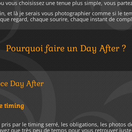
u vous choisissez une tenue plus simple, vous partez
in, et là je serais vous photographier comme si le tem
ue regard, chaque sourire, chaque instant de compli
Pourquoi faire un Day After ?
nce Day After
de timing
ris par le timing serré, les obligations, les photos d
’avez que très peu de temps pour vous retrouver juste t