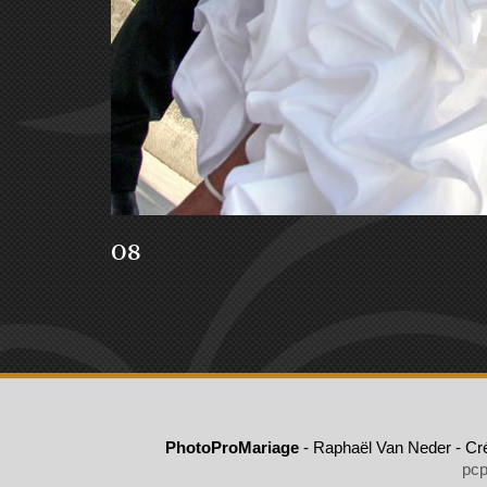
08
PhotoProMariage
- Raphaël Van Neder - Cré
pcp