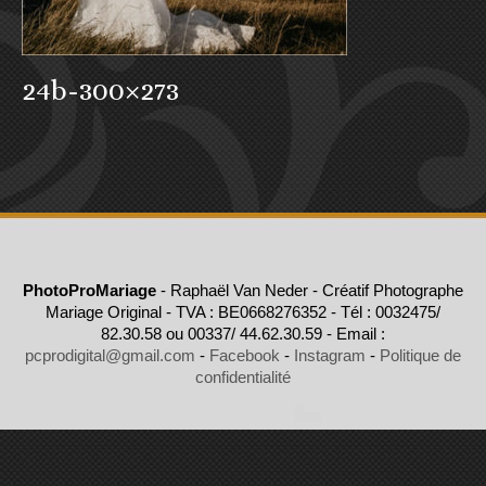
24b-300×273
PhotoProMariage
- Raphaël Van Neder - Créatif Photographe
Mariage Original - TVA : BE0668276352 - Tél : 0032475/
82.30.58 ou 00337/ 44.62.30.59 - Email :
pcprodigital@gmail.com
-
Facebook
-
Instagram
-
Politique de
confidentialité